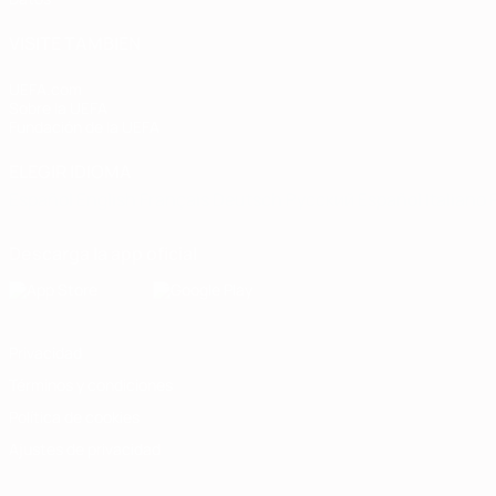
VISITE TAMBIÉN
UEFA.com
Sobre la UEFA
Fundación de la UEFA
ELEGIR IDIOMA
Español
English
Français
Deutsch
Русский
Español
Italiano
Descarga la app oficial
Privacidad
Términos y condiciones
Política de cookies
Ajustes de privacidad