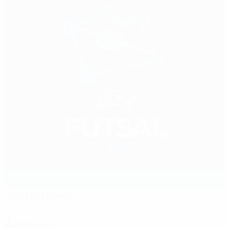
City Hall Arena
Targu Mures
Árbitros