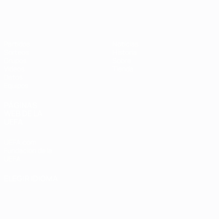
Eurocopa de Fútbol Sala
Partidos
Noticias
Sorteos
Historia
Grupos
Sobre
Vídeos
Tienda
Datos
Equipos
PÁGINAS
WEB DE LA
UEFA
UEFA.com
Fundación de la
UEFA
ELEGIR IDIOMA
Español
English
Français
Deutsch
Русский
Español
Italiano
Português