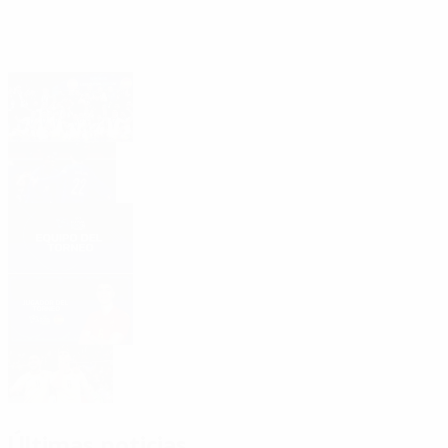
Lo más destacado
Lee el informe del torneo
Eurocopa de fútbol sala 2026: diez
mejores goles
Equipo del Torneo
Jugador del Torneo: Antonio Pérez
Antonio Pérez y Mouhoudine, máximos
goleadores
Últimas noticias