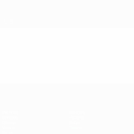
Saltar
al
contenido
principal
Eurocopa de Fútbol Sala
Vídeos
Resúmenes en vídeo
Eurocopa de Fútbol Sala
Partidos
Noticias
Sorteos
Historia
Grupos
Sobre
Vídeos
Tienda
Datos