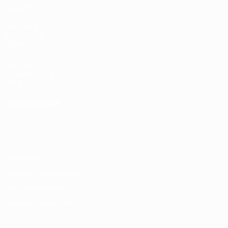
Equipos
PÁGINAS
WEB DE LA
UEFA
UEFA.com
Fundación de la
UEFA
ELEGIR IDIOMA
Español
English
Français
Deutsch
Русский
Español
Italiano
Português
Privacidad
Términos y condiciones
Política de cookies
Ajustes de privacidad