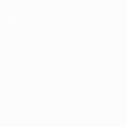
Equipos
PÁGINAS
WEB DE LA
UEFA
UEFA.com
Fundación de la
UEFA
ELEGIR IDIOMA
Español
English
Français
Deutsch
Русский
Español
Italiano
Português
Privacidad
Términos y condiciones
Política de cookies
Ajustes de privacidad