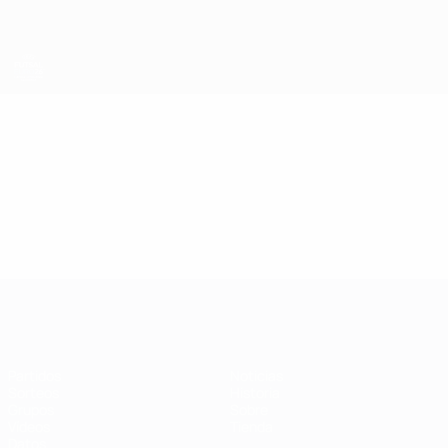
Saltar
al
contenido
principal
Eurocopa de Fútbol Sala
Vídeos
Resúmenes en vídeo
Eurocopa de Fútbol Sala
Partidos
Noticias
Sorteos
Historia
Grupos
Sobre
Vídeos
Tienda
Datos