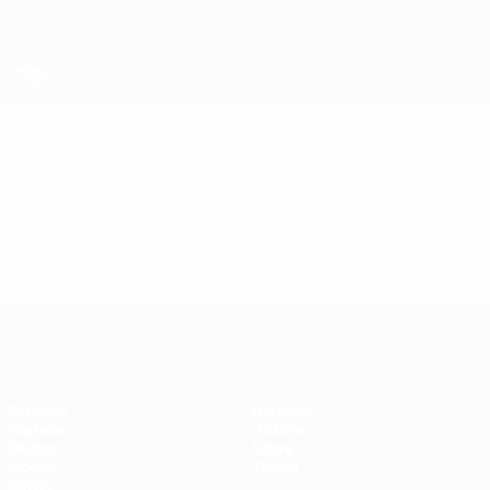
Saltar
al
contenido
principal
Eurocopa de Fútbol Sala
Vídeos
Destacados
Eurocopa de Fútbol Sala
Partidos
Noticias
Sorteos
Historia
Grupos
Sobre
Vídeos
Tienda
Datos