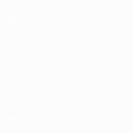
Equipos
PÁGINAS
WEB DE LA
UEFA
UEFA.com
Fundación de la
UEFA
ELEGIR IDIOMA
Español
English
Français
Deutsch
Русский
Español
Italiano
Português
Privacidad
Términos y condiciones
Política de cookies
Ajustes de privacidad