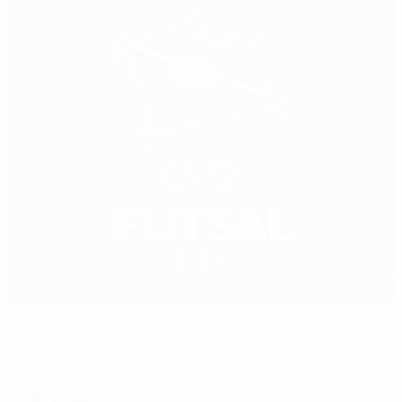
Mizahir Isma Hall
Rahovec
Árbitros