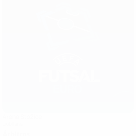
Arena Stožice
Liubliana
Árbitros