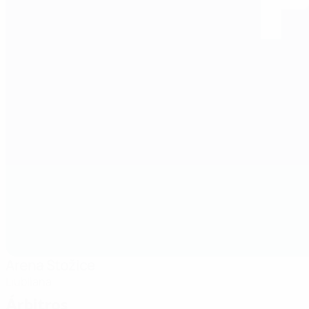
Arena Stožice
Liubliana
Árbitros