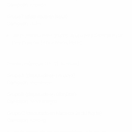
Campeón
: España
Grupo 7 (disputado en Italia)
Campeón
: Italia
Las primeras de los grupos se unirán a Croacia en la
fase final del Žatika Arena, Poreč.
Ronda preliminar (18–21 de enero)
Grupo A (disputado en Lituania)
Campeón
: Inglaterra
Grupo B (disputado en Gibraltar)
Campeón
: Montenegro
Grupo C (disputado en Macedonia del Norte)
Campeón
: Kosovo