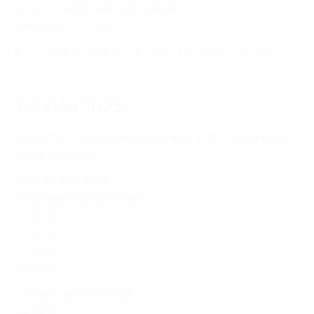
Grupo C (disputado en Estonia)
Ganadora:
Estonia
Los primeros de grupo pasan a la ronda principal.
Edición 2023
FASE FINAL: 3-10 de septiembre de 2023 (Žatika Arena,
Poreč, Croacia)
FASE DE GRUPOS
Domingo 3 de septiembre
Grupo B:
Finlandia - Eslovenia 4-2
Grupo B:
Ucrania - Italia 1-2
Grupo A:
Portugal - España 5-3
Grupo A:
Croacia - Francia 6-6
Lunes 4 de septiembre
Grupo B:
Eslovenia - Ucrania 2-4