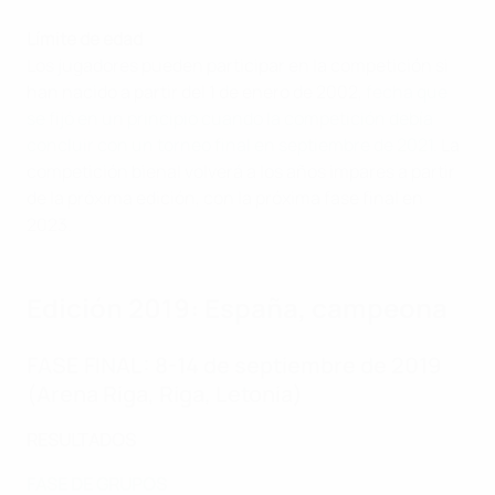
Límite de edad
Los jugadores pueden participar en la competición si
han nacido a partir del 1 de enero de 2002,
fecha que
se fijó en un principio cuando la competición debía
concluir con un torneo final en septiembre de 2021
. La
competición bienal volverá a los años impares a partir
de la próxima edición, con la próxima fase final en
2023.
Edición 2019: España, campeona
FASE FINAL: 8-14 de septiembre de 2019
(Arena Riga, Riga, Letonia)
RESULTADOS
FASE DE GRUPOS