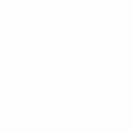
Lunes 29 de septiembre
Grupo B:
Turquía - Eslovenia 1-4
Grupo B:
Chequia - España 2-3
Grupo A:
Italia - Moldavia 7-2
Grupo A:
Ucrania - Portugal 0-4
Miércoles 1 de octubre
Grupo B:
Turquía - Chequia 3-4
Grupo B:
Eslovenia - España 2-6
Grupo A:
Moldavia - Portugal 0-10
Grupo A:
Italia - Ucrania 0-2
FASE ELIMINATORIA
Viernes 3 de octubre
Semifinales
España - Ucrania 7-4
Portugal - Eslovenia 3-0
Domingo 5 de octubre