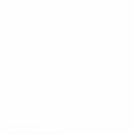
Domingo 8 de septiembre
:
Grupo B:
Ucrania - Países Bajos 7-0
Grupo B:
Croacia - España 0-3
Grupo A:
Polonia - Rusia 3-2
Grupo A:
Letonia - Portugal 0-6
Lunes 9 de septiembre
:
Grupo B:
Países Bajos - Croacia 0-6
Grupo B:
Ucrania - España 1-7
Grupo A:
Rusia - Letonia 5-1
Grupo A:
Polonia - Portugal 1-3
Miércoles 11 de septiembre
:
Grupo A:
Portugal - Rusia 4-1
Grupo B:
Croacia - Ucrania 3-1
Grupo B:
España - Países Bajos 5-0
Grupo B:
Letonia - Polonia 1-3
ELIMINATORIAS
Jueves 12 de septiembre: