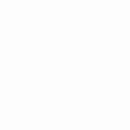
Grupo B:
Italia - Finlandia 5-0
Grupo A:
Francia - Portugal 1-5
Grupo A:
España - Croacia 3-3
Miércoles 6 de septiembre
Grupo B:
Ucrania - Finlandia 7-4
Grupo B:
Eslovenia - Italia 4-2
Grupo A:
España - Francia 5-2
Grupo A:
Croacia - Portugal 3-4
FASE DE ELIMINATORIAS
Viernes 8 de septiembre
Semifinales
Portugal - Eslovenia 3-2
Ucrania - España 2-3
Domingo 10 de septiembre
Final
Portugal - España 6-2