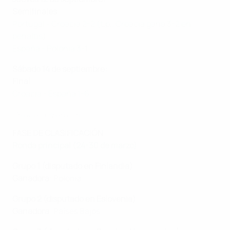
Semifinales
Portugal - Croacia 2-2 (t.p., Croacia gana 3-2 en
penaltis)
España - Polonia 3-1
Sábado 14 de septiembre:
Final
Croacia - España 1-6
Croacia - España 1-6
FASE DE CLASIFICACIÓN
Ronda principal (24-30 de marzo)
Grupo 1 (disputado en Finlandia)
Ganadora
: Polonia
Grupo 2 (disputado en Eslovenia)
Ganadora
: Países Bajos