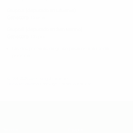
Grupo A (disputado en Lituania)
Ganadora:
Grecia
Grupo B (disputado en San Marino)
Ganadora:
Chipre
Las dos primeras de grupo pasaron a la ronda
principal
© 1998-2026 UEFA. All rights reserved.
Última actualización: domingo, 5 de octubre de 2025
Eurocopa sub-19 de fútbol sala de l
Partidos
Equipos