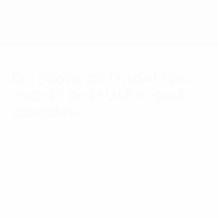
Saltar
al
contenido
principal
Eurocopa sub-19 de fútbol sala de la UEFA
Eurocopa de Fútbol Sala
Sub-19 de la UEFA: guía
completa
domingo, 5 de octubre de 2025
La Eurocopa de Fútbol Sala Sub-19 empezó
en 2019 y la cuarta edición se celebra en
2025.