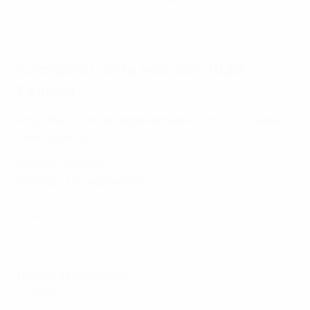
Las primeras de grupo accedieron a la ronda
principal.
Campeón de la edición 2022:
España
FASE FINAL: 4-10 de septiembre de 2022 (Olivo Arena,
Jaén, España)
FASE DE GRUPOS
Domingo 4 de septiembre:
Grupo A:
Ucrania - Croacia 6-4
Grupo B:
Polonia - Portugal 2-4
Grupo B:
Francia - Italia 0-3
Grupo A:
España - Rumanía 9-0
Lunes 5 de septiembre:
Grupo B:
Italia - Polonia 1-4
Grupo A:
Rumanía - Ucrania 2-5