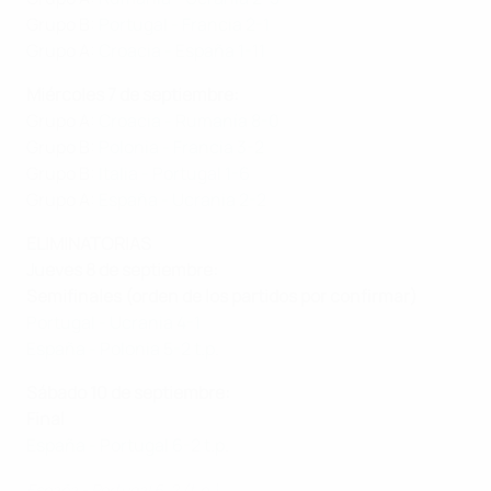
Grupo B:
Portugal - Francia 2-1
Grupo A:
Croacia - España 1-11
Miércoles 7 de septiembre:
Grupo A:
Croacia - Rumanía 8-0
Grupo B:
Polonia - Francia 3-2
Grupo B:
Italia - Portugal 1-6
Grupo A:
España - Ucrania 2-2
ELIMINATORIAS
Jueves 8 de septiembre:
Semifinales (orden de los partidos por confirmar)
Portugal - Ucrania 4-1
España - Polonia 5-2 t.p.
Sábado 10 de septiembre:
Final
España - Portugal 6-2 t.p.
España - Portugal 6-2 (t.p.)