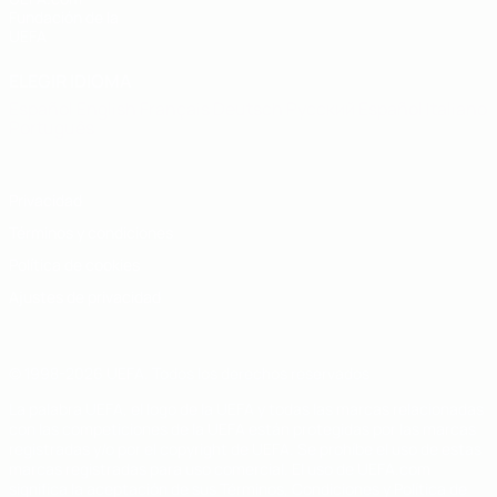
Fundación de la
UEFA
ELEGIR IDIOMA
Español
English
Français
Deutsch
Русский
Español
Italiano
Português
Privacidad
Términos y condiciones
Política de cookies
Ajustes de privacidad
© 1998-2026 UEFA. Todos los derechos reservados
La palabra UEFA, el logo de la UEFA y todas las marcas relacionadas
con las competiciones de la UEFA están protegidas por las marcas
registradas y/o por el copyright de UEFA. Se prohíbe el uso de estas
marcas registradas para uso comercial. El uso de UEFA.com
significa la aceptación de sus Términos, Condiciones y Política de