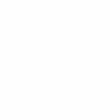
Goles
Goles encajados
4 media por partido
2,84 media por partido
8
0
Tarjetas amarillas
Tarjetas rojas
1,34 media por partido
Ataque
Distribución
Defensa
Portería