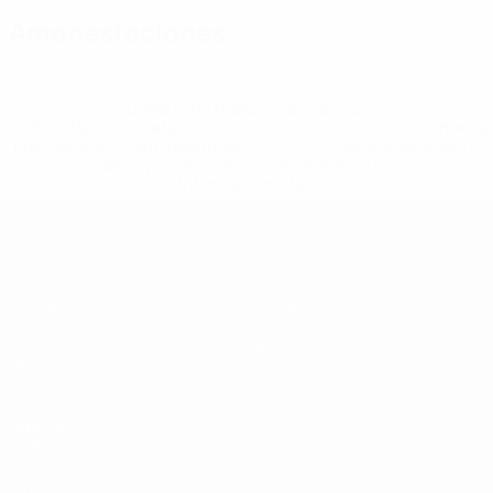
Amonestaciones
* Suspendida hasta nuevo aviso. <a
href='https://es.uefa.com/insideuefa/mediaservices/medi
148df3492859-aef1bad645a5-1000--fifa-uefa-suspenden-
a-los-clubes-y-selecciones-nacionales-rusas/'>Más
información</a>
Eurocopa sub-19 de fútbol sala de l
Partidos
Equipos
Grupos
Noticias
Vídeos
Historia
Datos
Sobre
PÁGINAS
WEB DE LA
UEFA
UEFA.com