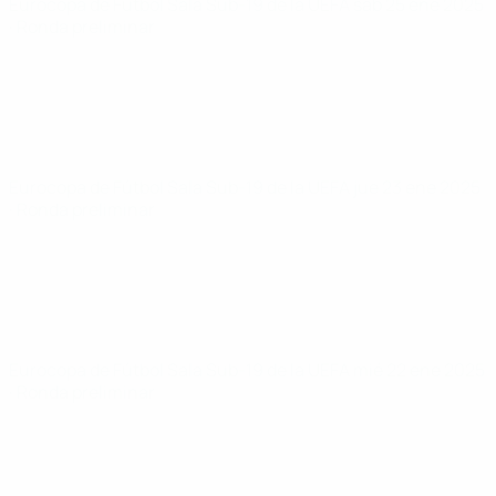
Eurocopa de Fútbol Sala Sub-19 de la UEFA
sáb 25 ene 2025
· Ronda preliminar
Eurocopa de Fútbol Sala Sub-19 de la UEFA
jue 23 ene 2025
· Ronda preliminar
Eurocopa de Fútbol Sala Sub-19 de la UEFA
mié 22 ene 2025
· Ronda preliminar