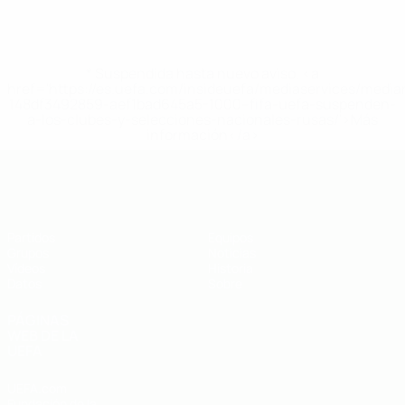
* Suspendida hasta nuevo aviso. <a
href='https://es.uefa.com/insideuefa/mediaservices/medi
148df3492859-aef1bad645a5-1000--fifa-uefa-suspenden-
a-los-clubes-y-selecciones-nacionales-rusas/'>Más
información</a>
Eurocopa sub-19 de fútbol sala de l
Partidos
Equipos
Grupos
Noticias
Vídeos
Historia
Datos
Sobre
PÁGINAS
WEB DE LA
UEFA
UEFA.com
Fundación de la