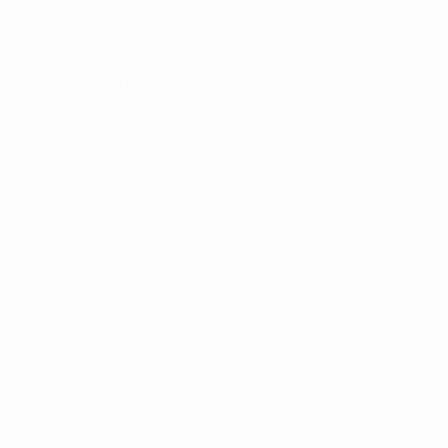
UEFA
ELEGIR IDIOMA
Español
English
Français
Deutsch
Русский
Español
Italiano
Português
Privacidad
Términos y condiciones
Política de cookies
Ajustes de privacidad
© 1998-2026 UEFA. Todos los derechos reservados
La palabra UEFA, el logo de la UEFA y todas las marcas relacionadas
con las competiciones de la UEFA están protegidas por las marcas
registradas y/o por el copyright de UEFA. Se prohíbe el uso de estas
marcas registradas para uso comercial. El uso de UEFA.com
significa la aceptación de sus Términos, Condiciones y Política de
Privacidad.