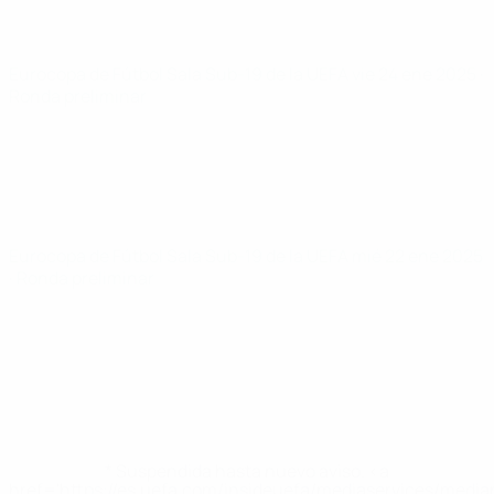
Eurocopa de Fútbol Sala Sub-19 de la UEFA
vie 24 ene 2025
·
Ronda preliminar
Eurocopa de Fútbol Sala Sub-19 de la UEFA
mié 22 ene 2025
· Ronda preliminar
* Suspendida hasta nuevo aviso. <a
href='https://es.uefa.com/insideuefa/mediaservices/medi