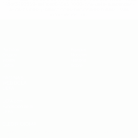
148df3492859-aef1bad645a5-1000--fifa-uefa-suspenden-
a-los-clubes-y-selecciones-nacionales-rusas/'>Más
información</a>
Eurocopa sub-19 de fútbol sala de l
Partidos
Equipos
Grupos
Noticias
Vídeos
Historia
Datos
Sobre
PÁGINAS
WEB DE LA
UEFA
UEFA.com
Fundación de la
UEFA
ELEGIR IDIOMA
Español
English
Français
Deutsch
Русский
Español
Italiano
Português