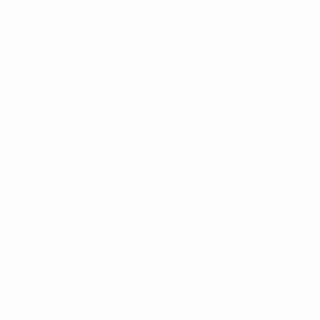
Eurocopa de Fútbol Sala Sub-19 de la UEFA
vie 28 mar 2025
·
Ronda principal
Eurocopa de Fútbol Sala Sub-19 de la UEFA
mié 26 mar 2025
· Ronda principal
Eurocopa de Fútbol Sala Sub-19 de la UEFA
mar 25 mar
2025
· Ronda principal