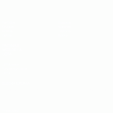
Eurocopa sub-19 de fútbol sala de l
Partidos
Equipos
Grupos
Noticias
Vídeos
Historia
Datos
Sobre
PÁGINAS
WEB DE LA
UEFA
UEFA.com
Fundación de la
UEFA
ELEGIR IDIOMA
Español
English
Français
Deutsch
Русский
Español
Italiano
Português
Privacidad