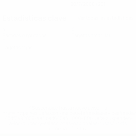
20/7/2006 (20)
Estadísticas clave
Ver todas las estadísticas
4
0
Partidos disputados
Tarjetas amarillas
0
Tarjetas rojas
* Suspendida hasta nuevo aviso. <a
href='https://es.uefa.com/insideuefa/mediaservices/medi
148df3492859-aef1bad645a5-1000--fifa-uefa-suspenden-
a-los-clubes-y-selecciones-nacionales-rusas/'>Más
información</a>