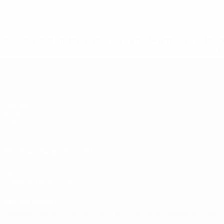
* Suspendida hasta nuevo aviso. <a href='https://es.uef
c
Eurocopa sub-19 de fútbol sala de l
Partidos
Grupos
Vídeos
Datos
PÁGINAS WEB DE LA UEFA
UEFA.com
Fundación de la UEFA
ELEGIR IDIOMA
Español
English
Français
Deutsch
Русский
Español
Italiano