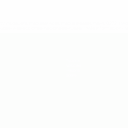
a.com/insideuefa/mediaservices/mediareleases/news/0272-14
lubes-y-selecciones-nacionales-rusas/'>Más información</
a UEFA
Equipos
Noticias
Historia
Sobre
Português