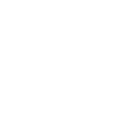
· Ronda principal
 Ronda principal
· Ronda principal