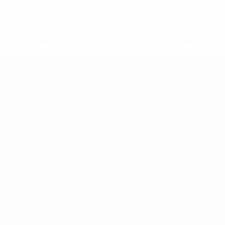
8df3492859-aef1bad645a5-1000--fifa-uefa-suspenden-a-los-
a>