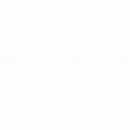
PÁGINAS
WEB DE LA
UEFA
UEFA.com
Fundación de la
UEFA
ELEGIR IDIOMA
Español
English
Français
Deutsch
Русский
Español
Italiano
Português
Privacidad
Términos y condiciones
Política de cookies
Ajustes de privacidad
© 1998-2026 UEFA. Todos los derechos reservados