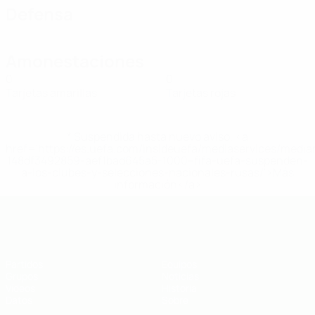
Defensa
Amonestaciones
0
0
Tarjetas amarillas
Tarjetas rojas
* Suspendida hasta nuevo aviso. <a
href='https://es.uefa.com/insideuefa/mediaservices/medi
148df3492859-aef1bad645a5-1000--fifa-uefa-suspenden-
a-los-clubes-y-selecciones-nacionales-rusas/'>Más
información</a>
Eurocopa sub-19 de fútbol sala de l
Partidos
Equipos
Grupos
Noticias
Vídeos
Historia
Datos
Sobre