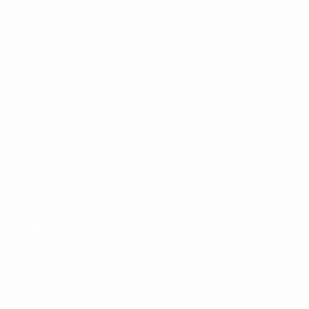
Eurocopa sub-19 de fútbol sala de l
Partidos
Equipos
Grupos
Noticias
Vídeos
Historia
Datos
Sobre
PÁGINAS
WEB DE LA
UEFA
UEFA.com
Fundación de la
UEFA
ELEGIR IDIOMA
Español
English
Français
Deutsch
Русский
Español
Italiano
Português
Privacidad