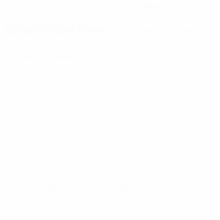
08/10/2006 (19)
Estadísticas clave
Ver todas las estadísticas
3
0
Partidos disputados
Tarjetas amarillas
0
Tarjetas rojas
* Suspendida hasta nuevo aviso. <a
href='https://es.uefa.com/insideuefa/mediaservices/medi
148df3492859-aef1bad645a5-1000--fifa-uefa-suspenden-
a-los-clubes-y-selecciones-nacionales-rusas/'>Más
información</a>