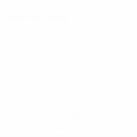
29/5/2006 (20)
Estadísticas clave
Ver todas las estadísticas
3
80
Partidos disputados
Minutos jugados
26,67 media por partido
1
8
Goles
Disparos totales
0,34 media por partido
2,67 media por partido
1
1
Asistencias
Tarjetas amarillas
0,34 media por partido
0,34 media por partido
0
Tarjetas rojas
* Suspendida hasta nuevo aviso. <a
href='https://es.uefa.com/insideuefa/mediaservices/medi
148df3492859-aef1bad645a5-1000--fifa-uefa-suspenden-
a-los-clubes-y-selecciones-nacionales-rusas/'>Más
información</a>