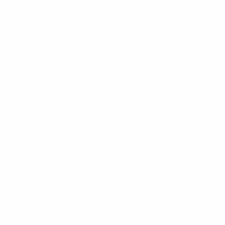
Eurocopa sub-19 de fútbol sala de l
Partidos
Equipos
Grupos
Noticias
Vídeos
Historia
Datos
Sobre
PÁGINAS
WEB DE LA
UEFA
UEFA.com
Fundación de la
UEFA
ELEGIR IDIOMA
Español
English
Français
Deutsch
Русский
Español
Italiano
Português
Privacidad