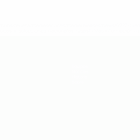
a.com/insideuefa/mediaservices/mediareleases/news/0272-14
lubes-y-selecciones-nacionales-rusas/'>Más información</
a UEFA
Equipos
Noticias
Historia
Sobre
Português