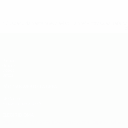
* Suspendida hasta nuevo aviso. <a href='https://es.uef
c
Eurocopa sub-19 de fútbol sala de l
Partidos
Grupos
Vídeos
Datos
PÁGINAS WEB DE LA UEFA
UEFA.com
Fundación de la UEFA
ELEGIR IDIOMA
Español
English
Français
Deutsch
Русский
Español
Italiano