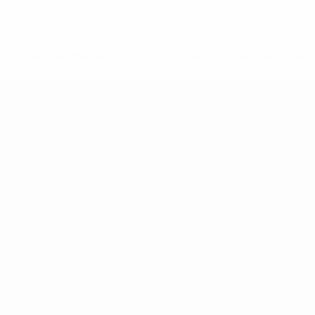
8df3492859-aef1bad645a5-1000--fifa-uefa-suspenden-a-los-
a>