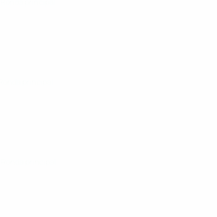
· Ronda principal
 Ronda principal
· Ronda principal