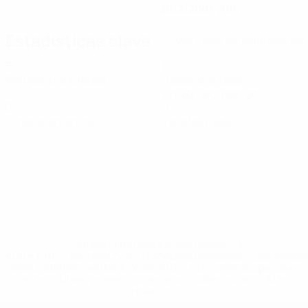
20/2/2007 (19)
Estadísticas clave
Ver todas las estadísticas
5
10
Partidos disputados
Disparos totales
2 media por partido
0
0
Tarjetas amarillas
Tarjetas rojas
* Suspendida hasta nuevo aviso. <a
href='https://es.uefa.com/insideuefa/mediaservices/medi
148df3492859-aef1bad645a5-1000--fifa-uefa-suspenden-
a-los-clubes-y-selecciones-nacionales-rusas/'>Más
información</a>