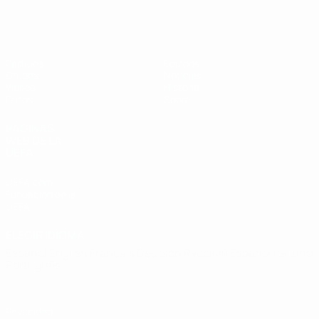
Eurocopa sub-19 de fútbol sala de l
Partidos
Equipos
Grupos
Noticias
Vídeos
Historia
Datos
Sobre
PÁGINAS
WEB DE LA
UEFA
UEFA.com
Fundación de la
UEFA
ELEGIR IDIOMA
Español
English
Français
Deutsch
Русский
Español
Italiano
Português
Privacidad