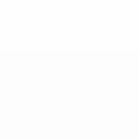
* Suspendida hasta nuevo aviso. <a
href='https://es.uefa.com/insideuefa/mediaservices/medi
148df3492859-aef1bad645a5-1000--fifa-uefa-suspenden-
a-los-clubes-y-selecciones-nacionales-rusas/'>Más
información</a>
Eurocopa sub-19 de fútbol sala de l
Partidos
Equipos
Grupos
Noticias
Vídeos
Historia
Datos
Sobre
PÁGINAS
WEB DE LA
UEFA
UEFA.com
Fundación de la