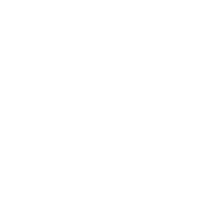
Eurocopa de Fútbol Sala Sub-19 de la UEFA
vie 28 mar 2025
·
Ronda principal
Eurocopa de Fútbol Sala Sub-19 de la UEFA
mié 26 mar 2025
· Ronda principal
Eurocopa de Fútbol Sala Sub-19 de la UEFA
mar 25 mar
2025
· Ronda principal