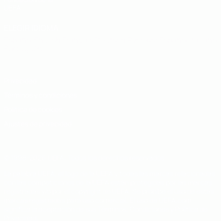
UEFA
ELEGIR IDIOMA
Español
English
Français
Deutsch
Русский
Español
Italiano
Português
Privacidad
Términos y condiciones
Política de cookies
Ajustes de privacidad
© 1998-2026 UEFA. Todos los derechos reservados
La palabra UEFA, el logo de la UEFA y todas las marcas relacionadas
con las competiciones de la UEFA están protegidas por las marcas
registradas y/o por el copyright de UEFA. Se prohíbe el uso de estas
marcas registradas para uso comercial. El uso de UEFA.com
significa la aceptación de sus Términos, Condiciones y Política de
Privacidad.