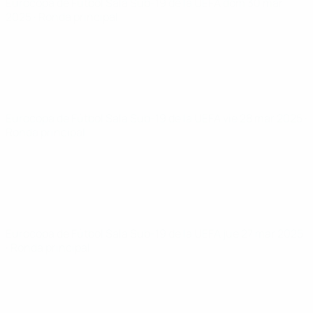
Eurocopa de Fútbol Sala Sub-19 de la UEFA
dom 30 mar
2025
· Ronda principal
Eurocopa de Fútbol Sala Sub-19 de la UEFA
vie 28 mar 2025
·
Ronda principal
Eurocopa de Fútbol Sala Sub-19 de la UEFA
jue 27 mar 2025
· Ronda principal