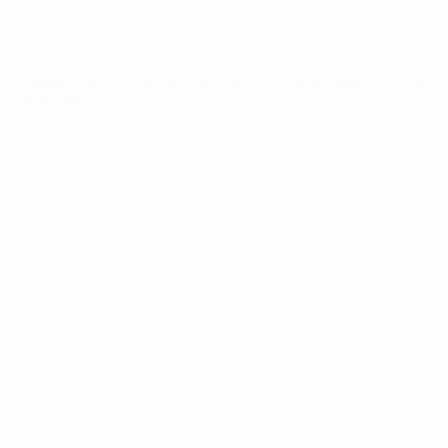
UEFA
ELEGIR IDIOMA
Español
English
Français
Deutsch
Русский
Español
Italiano
Português
Privacidad
Términos y condiciones
Política de cookies
Ajustes de privacidad
© 1998-2026 UEFA. Todos los derechos reservados
La palabra UEFA, el logo de la UEFA y todas las marcas relacionadas
con las competiciones de la UEFA están protegidas por las marcas
registradas y/o por el copyright de UEFA. Se prohíbe el uso de estas
marcas registradas para uso comercial. El uso de UEFA.com
significa la aceptación de sus Términos, Condiciones y Política de
Privacidad.