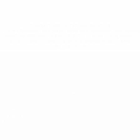
* Suspendida hasta nuevo aviso. <a
href='https://es.uefa.com/insideuefa/mediaservices/medi
148df3492859-aef1bad645a5-1000--fifa-uefa-suspenden-
a-los-clubes-y-selecciones-nacionales-rusas/'>Más
información</a>
Eurocopa sub-19 de fútbol sala de l
Partidos
Equipos
Grupos
Noticias
Vídeos
Historia
Datos
Sobre
PÁGINAS
WEB DE LA
UEFA
UEFA.com
Fundación de la