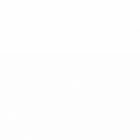
* Suspendida hasta nuevo aviso. <a
href='https://es.uefa.com/insideuefa/mediaservices/medi
148df3492859-aef1bad645a5-1000--fifa-uefa-suspenden-
a-los-clubes-y-selecciones-nacionales-rusas/'>Más
información</a>
Eurocopa sub-19 de fútbol sala de l
Partidos
Equipos
Grupos
Noticias
Vídeos
Historia
Datos
Sobre
PÁGINAS
WEB DE LA
UEFA
UEFA.com
Fundación de la