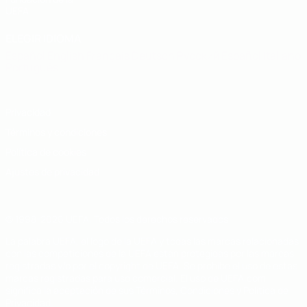
UEFA
ELEGIR IDIOMA
Español
English
Français
Deutsch
Русский
Español
Italiano
Português
Privacidad
Términos y condiciones
Política de cookies
Ajustes de privacidad
© 1998-2026 UEFA. Todos los derechos reservados
La palabra UEFA, el logo de la UEFA y todas las marcas relacionadas
con las competiciones de la UEFA están protegidas por las marcas
registradas y/o por el copyright de UEFA. Se prohíbe el uso de estas
marcas registradas para uso comercial. El uso de UEFA.com
significa la aceptación de sus Términos, Condiciones y Política de
Privacidad.