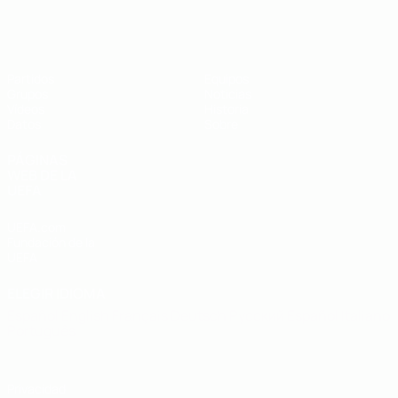
Eurocopa sub-19 de fútbol sala de l
Partidos
Equipos
Grupos
Noticias
Vídeos
Historia
Datos
Sobre
PÁGINAS
WEB DE LA
UEFA
UEFA.com
Fundación de la
UEFA
ELEGIR IDIOMA
Español
English
Français
Deutsch
Русский
Español
Italiano
Português
Privacidad