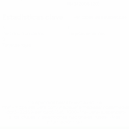
16/3/2006 (20)
Estadísticas clave
Ver todas las estadísticas
3
0
Partidos disputados
Tarjetas amarillas
0
Tarjetas rojas
* Suspendida hasta nuevo aviso. <a
href='https://es.uefa.com/insideuefa/mediaservices/medi
148df3492859-aef1bad645a5-1000--fifa-uefa-suspenden-
a-los-clubes-y-selecciones-nacionales-rusas/'>Más
información</a>