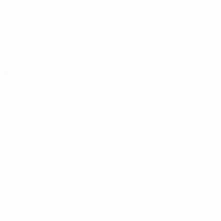
UEFA.com
Fundación de la
UEFA
ELEGIR IDIOMA
Español
English
Français
Deutsch
Русский
Español
Italiano
Português
Privacidad
Términos y condiciones
Política de cookies
Ajustes de privacidad
© 1998-2026 UEFA. Todos los derechos reservados
La palabra UEFA, el logo de la UEFA y todas las marcas relacionadas
con las competiciones de la UEFA están protegidas por las marcas
registradas y/o por el copyright de UEFA. Se prohíbe el uso de estas