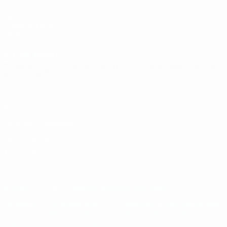
UEFA.com
Fundación de la
UEFA
ELEGIR IDIOMA
Español
English
Français
Deutsch
Русский
Español
Italiano
Português
Privacidad
Términos y condiciones
Política de cookies
Ajustes de privacidad
© 1998-2026 UEFA. Todos los derechos reservados
La palabra UEFA, el logo de la UEFA y todas las marcas relacionadas
con las competiciones de la UEFA están protegidas por las marcas
registradas y/o por el copyright de UEFA. Se prohíbe el uso de estas