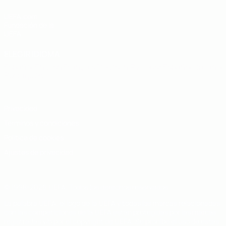
UEFA.com
Fundación de la
UEFA
ELEGIR IDIOMA
Español
English
Français
Deutsch
Русский
Español
Italiano
Português
Privacidad
Términos y condiciones
Política de cookies
Ajustes de privacidad
© 1998-2026 UEFA. Todos los derechos reservados
La palabra UEFA, el logo de la UEFA y todas las marcas relacionadas
con las competiciones de la UEFA están protegidas por las marcas
registradas y/o por el copyright de UEFA. Se prohíbe el uso de estas