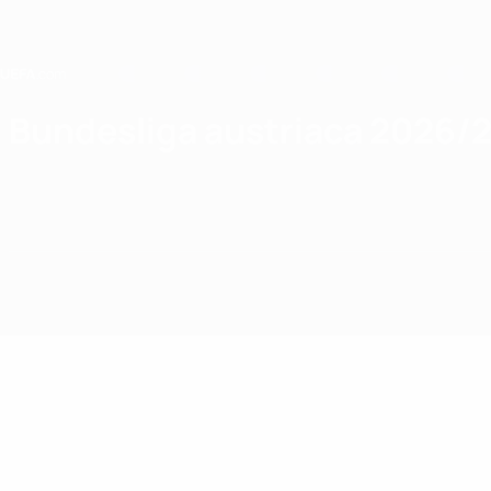
Saltar
al
contenido
principal
Home
Bundesliga austriaca 2026/