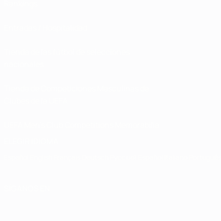
Rankings
Entradas / Hospitalidad
Tienda de las fútbol de selecciones
nacionales
Tienda de Competiciones Masculinas de
Clubes de la UEFA
UEFA Men's Club Competitions Memorabilia
ELEGIR IDIOMA
Español
English
Français
Deutsch
Русский
Español
Italiano
Portuguê
SÍGANOS EN