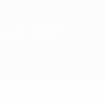
Saltar
al
contenido
principal
Home
Premier League de
Bielorrusia 2026