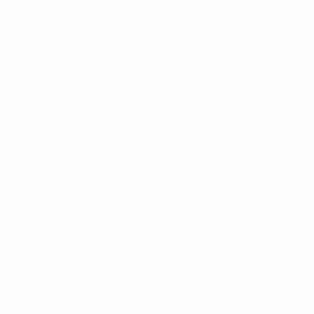
Saltar
al
contenido
principal
Home
Federación Chipriota de Fútbo
CYP
Noticias
Sobre
Selecciones nacionales
Nacional
Copa de Chipre 2025/26