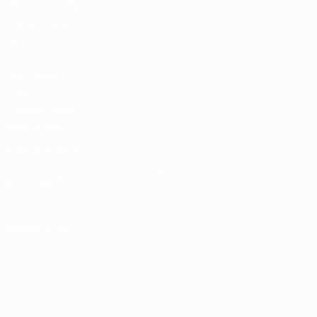
Masculinas de
Clubes de la
UEFA
UEFA Men's
Club
Competitions
Memorabilia
ELEGIR IDIOMA
Español
English
Français
Deutsch
Русский
Español
Italiano
Português
SÍGANOS EN