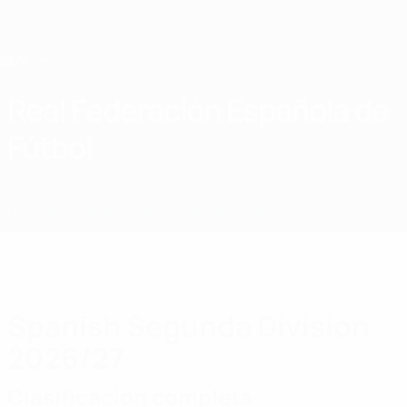
Saltar
al
contenido
principal
Home
Real Federación Española de
Fútbol
ESP
Noticias
Sobre
Selecciones nacionales
Nacional
Spanish Segunda Division
2026/27
Clasificación completa