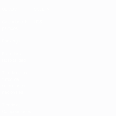
UEFA.tv
MyUEFA
Calendario de
UC3
partidos
Rankings
Entradas /
Hospitalidad
Tienda de las
fútbol de
selecciones
nacionales
Tienda de
Competiciones