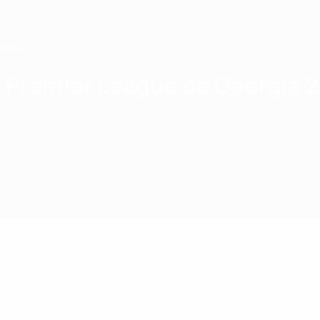
Saltar
al
contenido
principal
Home
Premier League de Georgia 