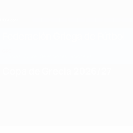
Saltar
al
contenido
principal
Home
Federación Griega de Fútbol
GRE
Noticias
Sobre
Selecciones nacionales
Nacional
Copa de Grecia 2026/27