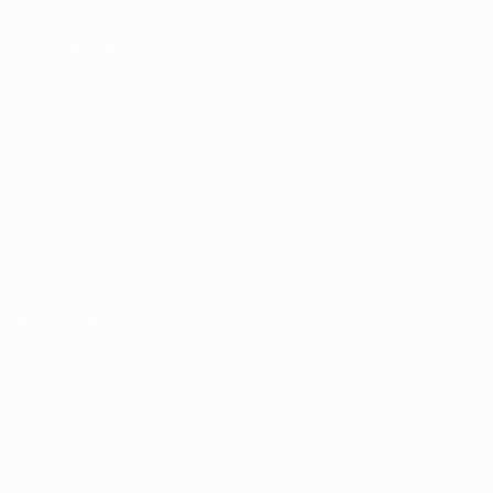
Calendario de
UC3
partidos
Rankings
Entradas /
Hospitalidad
Tienda de las
fútbol de
selecciones
nacionales
Tienda de
Competiciones
Masculinas de
Clubes de la