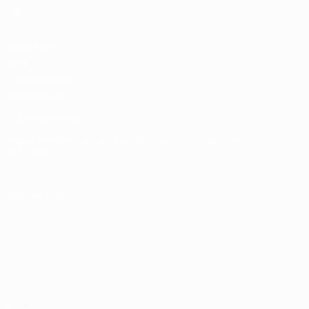
UEFA
UEFA Men's
Club
Competitions
Memorabilia
ELEGIR IDIOMA
Español
English
Français
Deutsch
Русский
Español
Italiano
Português
SÍGANOS EN