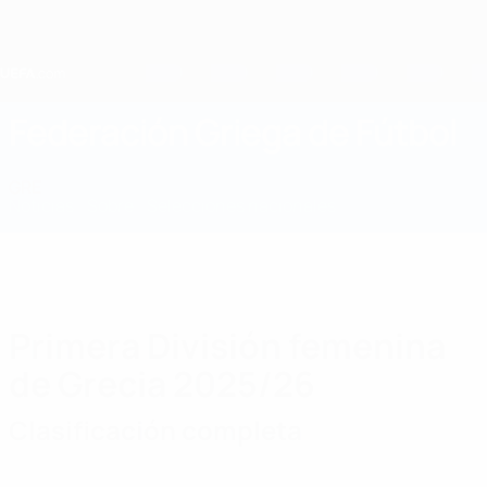
Saltar
al
contenido
principal
Home
Federación Griega de Fútbol
GRE
Noticias
Sobre
Selecciones nacionales
Nacional
Primera División femenina
de Grecia 2025/26
Clasificación completa