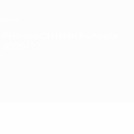
Saltar
al
contenido
principal
Home
Primera División húngara
2026/27