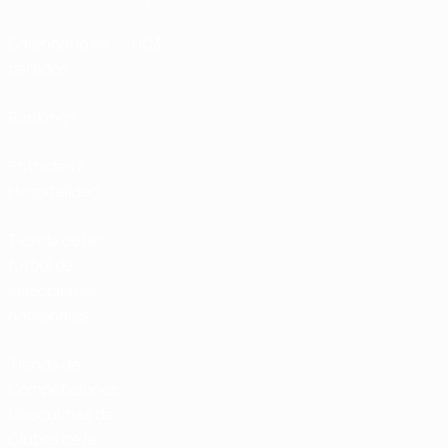
Calendario de
UC3
partidos
Rankings
Entradas /
Hospitalidad
Tienda de las
fútbol de
selecciones
nacionales
Tienda de
Competiciones
Masculinas de
Clubes de la