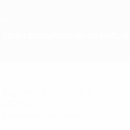
Saltar
al
contenido
principal
Home
Federación Kosovar de Fútbol
KOS
Noticias
Sobre
Selecciones nacionales
Nacional
Superliga de Kosovo
2026/27
Clasificación completa