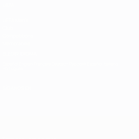
UEFA
UEFA Men's
Club
Competitions
Memorabilia
ELEGIR IDIOMA
Español
English
Français
Deutsch
Русский
Español
Italiano
Português
SÍGANOS EN