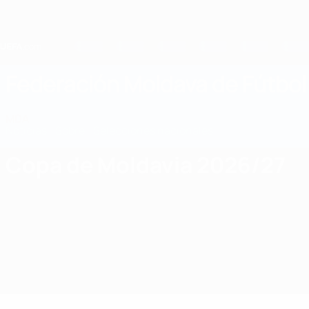
Saltar
al
contenido
principal
Home
Federación Moldava de Fútbol
MDA
Noticias
Sobre
Selecciones nacionales
Nacional
Copa de Moldavia 2026/27