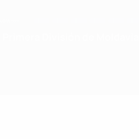
Saltar
al
contenido
principal
Home
Primera División de Moldavi