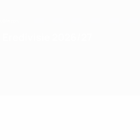
Saltar
al
contenido
principal
Home
Eredivisie 2026/27