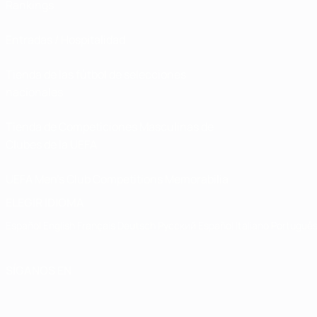
Rankings
Entradas / Hospitalidad
Tienda de las fútbol de selecciones
nacionales
Tienda de Competiciones Masculinas de
Clubes de la UEFA
UEFA Men's Club Competitions Memorabilia
ELEGIR IDIOMA
Español
English
Français
Deutsch
Русский
Español
Italiano
Portuguê
SÍGANOS EN