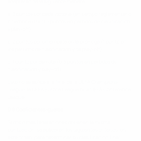
adaptarán de la siguiente manera:
a. 3 puntos por cada victoria (en tiempo reglamentario
o tiempo extra (1,5 puntos en partidos de clasificación
y play-off);
b. 2 puntos por un empate en la prórroga (1 punto en
los partidos de clasificación y de play-off);
c. 1 punto por derrota (0,5 puntos en partidos de
clasificación y play-off).
Esto no se aplica a la final de la UEFA Champions
League, la UEFA Europa League ni la UEFA Conference
League.
D.8 Coeficientes iguales
Si dos o más federaciones obtienen la misma
puntuación, se aplicarán los siguientes criterios, en
este orden, para determinar su clasificación final: