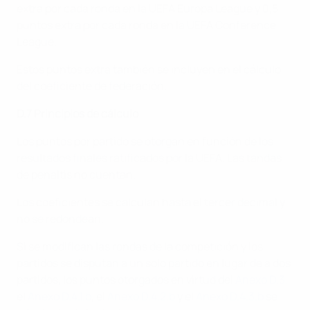
extra por cada ronda en la UEFA Europa League y 0,5
puntos extra por cada ronda en la UEFA Conference
League.
Estos puntos extra también se incluyen en el cálculo
del coeficiente de federación.
D.7 Principios de cálculo
Los puntos por partido se otorgan en función de los
resultados finales ratificados por la UEFA. Las tandas
de penaltis no cuentan.
Los coeficientes se calculan hasta el tercer decimal y
no se redondean.
Si se modifican las rondas de la competición y los
partidos se disputan a un solo partido en lugar de a dos
partidos, los puntos otorgados en virtud del
Anexo D.3
,
el
Anexo D.4.1.b
, el
Anexo D.4.2.b
y el
Anexo D.4.3.b
se