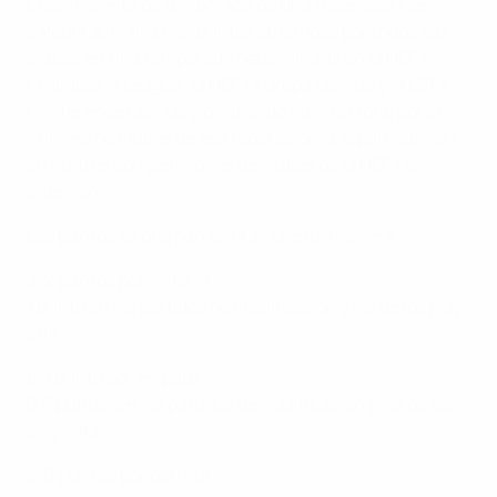
El coeficiente de temporada de una federación se
calcula sumando los puntos obtenidos por todos sus
clubes en una temporada determinada en la UEFA
Champions League, la UEFA Europa League y la UEFA
Conference League y dividiendo luego el total por el
número de clubes de esa federación que participaron
en las tres competiciones de clubes de la UEFA en
cuestión.
Los puntos se otorgan de la siguiente manera:
a. 2 puntos por victoria
1 punto en los partidos de clasificación y los de los play-
offs
b. 1 punto por empate
0,5 puntos en los partidos de clasificación y los de los
play-offs
c. 0 puntos por derrota