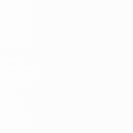
Entradas /
Hospitalidad
Tienda de las
fútbol de
selecciones
nacionales
Tienda de
Competiciones
Masculinas de
Clubes de la
UEFA
UEFA Men's
Club
Competitions
Memorabilia