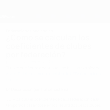
Saltar
al
contenido
principal
Home
Federaciones nacionales
¿Cómo se calculan los
coeficientes de clubes
por federación?
jueves, 10 de febrero de 2011
El texto que figura a continuación ha sido extraído del
Anexo D del reglamento oficial de la UEFA Champions
League
.
D.1 Descripción general del sistema
UEFA calcula el coeficiente de cada federación cada
temporada basándose en los resultados de los clubes