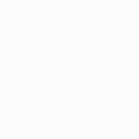
Rankings
Entradas / Hospitalidad
Tienda de las fútbol de selecciones
nacionales
Tienda de Competiciones Masculinas de
Clubes de la UEFA
UEFA Men's Club Competitions Memorabilia
ELEGIR IDIOMA
Español
English
Français
Deutsch
Русский
Español
Italiano
Portuguê
SÍGANOS EN