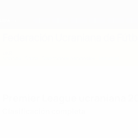
Saltar
al
contenido
principal
Home
Federación Ucraniana de Fútb
UKR
Noticias
Sobre
Selecciones nacionales
Nacional
Premier League ucraniana 2
Clasificación completa