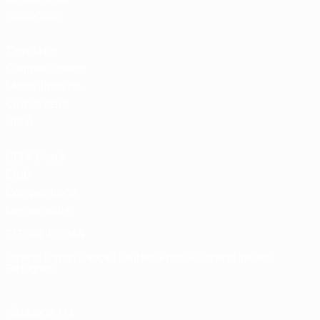
nacionales
Tienda de
Competiciones
Masculinas de
Clubes de la
UEFA
UEFA Men's
Club
Competitions
Memorabilia
ELEGIR IDIOMA
Español
English
Français
Deutsch
Русский
Español
Italiano
Português
SÍGANOS EN