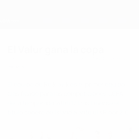
Saltar
al
contenido
principal
Home
El Valur gana la copa
domingo, 16 de agosto de 2015
por Stefán Stefánsson
Miembros
El equipo de Reikiavik es el primer equipo
clasificado para las competiciones UEFA
de la temporada 2016/17 tras llevarse el
título copero de Islandia ante el KR por 2-0.