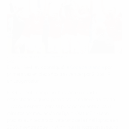
El Valur levanta la Copa de Islandia
©KSÍ
El Valur Reykjavík consiguió la
Copa de Islandia
por
primera vez en diez años tras vencer por 2-0 al KR
en Laugardalur.
El KR, vigente campeón, buscaba su cuarto
entorchado seguido, pero el Valur se llevó la victoria.
Tuvo que esperar, pero se puso por delante a los 71
minutos por mediación de Bjarni Ólafur Eiríksson
gracias a un testarazo, veterano de la final lograda en
2005, mientras que Kristinn Ingi Halldórsson aseguró