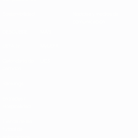
Sostenibilidad
Noticias y medios de
comunicación
DESCUBRE
MÁS
UEFA.tv
MyUEFA
Calendario de
UC3
partidos
Rankings
Entradas /
Hospitalidad
Tienda de las
fútbol de
selecciones