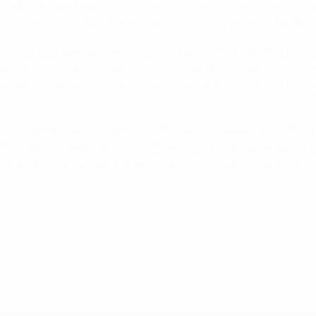
a cabo para proteger el fútbol tanto a nivel nacional como en
njuntamente con Sportradar), que es una herramienta fundamen
nte amenaza que representa la manipulación de partidos tant
res, tanto previas a los partidos como durante los partidos (l
rcado de las apuestas es el hándicap asiático (AHC), el número
s los partidos de competición UEFA (aproximadamente 2000 po
a UEFA (aproximadamente 30.000 partidos por temporada). La m
casas de apuestas para determinar cómo están éstas en un mi
ero de 2017