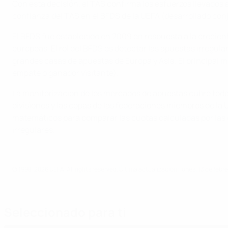
Con esta decisión, el TAS confirma los esfuerzos llevados 
confianza del TAS en el BFDS de la UEFA (desarrollado co
El BFDS fue establecido en 2009 en respuesta a la crecie
europeas. El rol del BFDS es detectar las apuestas irregula
grandes casas de apuestas de Europa y Asia. El principal me
empate o ganador visitante).
La monitorización de los mercados de apuestas cubre todo
divisiones y las copas de las federaciones miembros de l
matemáticos para comparar las cuotas calculadas por las 
irregulares.
© 1998-2026 UEFA. All rights reserved.
Última actualización: lunes, 13 de febr
Seleccionado para ti