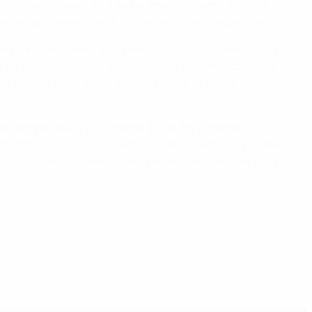
 las competiciones UEFA de los amaños, y demuestra la
tal para garantizar la integridad de las competiciones.
o en competiciones UEFA como en competiciones de liga
ive) en los mercados de apuestas monitorizando todas las
 total de goles en un partido y el 1X2 (ganador local,
r temporada) y los partidos de las dos primeras
onitorización usa unos sofisticados algoritmos y modelos
nuto específico o en un tiempo concreto para ver si son