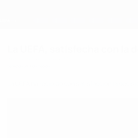
Saltar
al
contenido
principal
Home
La UEFA, satisfecha con la 
miércoles, 6 de julio de 2016
Servicios para los medios
La UEFA ha recibido con satisfacción la decisi