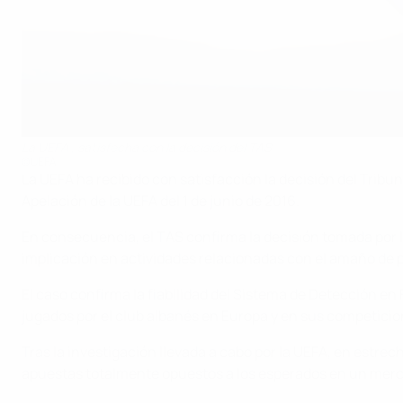
La UEFA , satisfecha con la decisión del TAS
©UEFA
La UEFA ha recibido con satisfacción la decisión del Tribun
Apelación de la UEFA del 1 de junio de 2016.
En consecuencia, el TAS confirma la decisión tomada por 
implicación en actividades relacionadas con el amaño de 
El caso confirma la fiabilidad del Sistema de Detección en
jugados por el club albanés en Europa y en sus competici
Tras la investigación llevada a cabo por la UEFA, en estrec
apuestas totalmente opuestos a los esperados en un mercad