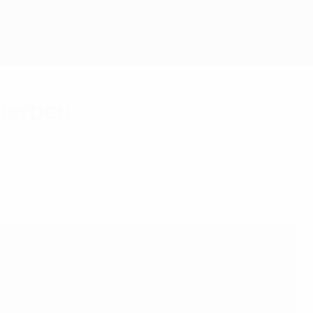
nderbeu
timar el recurso del Klubi Sportiv Skënderbeu.