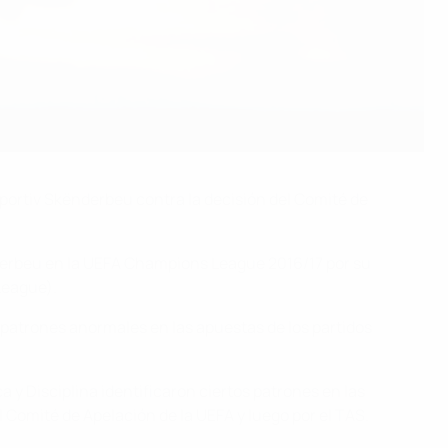
 Sportiv Skënderbeu contra la decisión del Comité de
nderbeu en la UEFA Champions League 2016/17 por su
League).
e patrones anormales en las apuestas de los partidos
a y Disciplina identificaron ciertos patrones en las
Comité de Apelación de la UEFA y luego por el TAS.