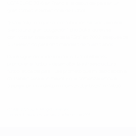
UEFA EURO 2016 en Francia, el debut del país en un
gran torneo internacional de fútbol.
"Estoy feliz, porque mi contribución ha sido valorada.
Siento una gran obligación", dijo Duka, quien se
convirtió en presidente de la FShF en 2002, después de
su reelección para otro mandato de cuatro años.
Duka sigue decicido a nutrir el fútbol albanés,
promover el fútbol y desarrollar la infraestructura
futbolística del país. "Les prometo que mi dedicación a
mi trabajo será aún mayor y que comenzaremos a
trabajar de inmediato en nuevos objetivos", enfatizó.
© 1998-2026 UEFA. All rights reserved.
Última actualización: viernes, 9 de febrero de 2018