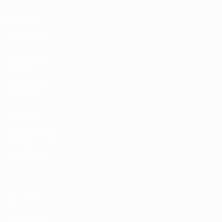
Entradas /
Hospitalidad
Tienda de las
fútbol de
selecciones
nacionales
Tienda de
Competiciones
Masculinas de
Clubes de la
UEFA
UEFA Men's
Club
Competitions