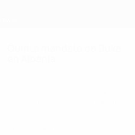
Saltar
al
contenido
principal
Home
Quinto mandato de Duka
en Albania
viernes, 9 de febrero de 2018
Miembros
El presidente de la Federación Albanesa de
Fútbol (FShF) ha sido reelegido para un
quinto mandato y se ha comprometido a
continuar desarrollando las
infraestructuras futbolísticas del país.