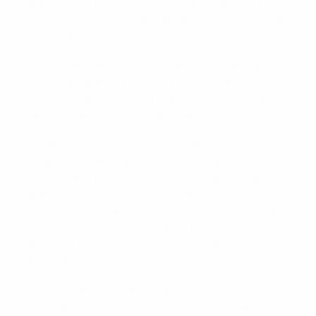
Ereván que ganó el campeonato nacional de la URSS
en 1973, siendo el único equipo armenio en cosechar el
título soviético.
Nacido el 28 de agosto de 1945 en Leninakan (ahora
Gyumri), Abrahamyan dio sus primeros pasos
futbolísticos en su ciudad natal, donde jugó para el
club FC Shirak a mediados de la década de los 60.
Abrahamyan se mudó a Ararat, y tanto él como su
hermano Furman (más tarde fallecido en un accidente
de tráfico) eran miembros del equipo del club de
Ereván que terminó segundo en la máxima división de
la URSS en 1971. Logró ser reconocido como uno de los
mejores porteros del mundo en la URSS, y jugó un
papel importante en el doblete del Ararat en la liga y la
copa del año 1973.
En 1975, Abrahamyan ayudó a Ararat a conquistar otro
éxito copero. En la temporada 1974/75, el club,