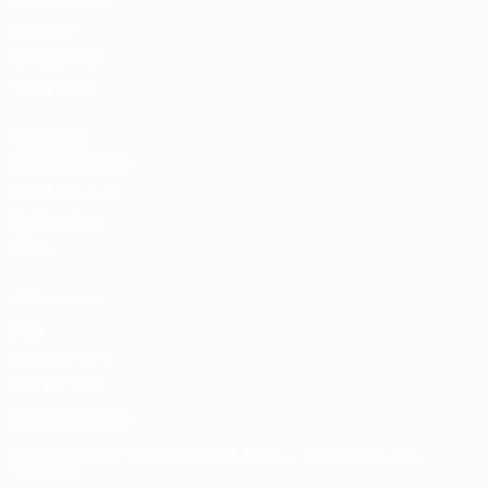
Tienda de las
fútbol de
selecciones
nacionales
Tienda de
Competiciones
Masculinas de
Clubes de la
UEFA
UEFA Men's
Club
Competitions
Memorabilia
ELEGIR IDIOMA
Español
English
Français
Deutsch
Русский
Español
Italiano
Português