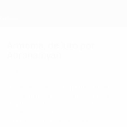
Saltar
al
contenido
principal
Home
Armenia, de luto por
Abrahamyan
martes, 28 de agosto de 2018
Obituarios
Alyosha Abrahamyan, el portero armenio
que fue una figura clave en el equipo del FC
Ararat que disfrutó de varios éxitos
nacionales en la URSS en la década de
1970, falleció a la edad de 72 años.