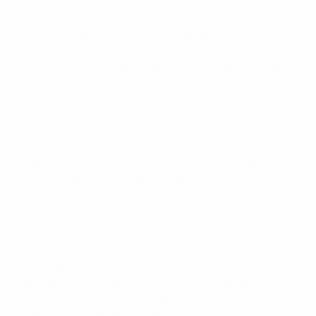
CORE, David Elleray
"Los mentores tienen mucha experiencia. Algunos de
ellos han estado en Polonia recientemente,
entrenando a los árbitros para la fase final de la EURO.
Algunos de ellos han participado en fases finales así
que son buenos profesores. La responsabilidad recae
en ustedes, tienen que tratar de adquirir el máximo de
información", añadió Elleray.
La sesión práctica trató temas como los incidentes
dentro del área de penalti, el trabajo en equipo entre
los árbitros y los asistentes, con un especial énfasis al
trabajo de los asistentes, y por último se habló sobre la
prevención de lesiones. "Una de las peores cosas que
puede sucederle a un oficial es perderse un gran
partido por culpa de una lesión. Las lesiones pueden
llegar por no estar en forma, por falta de preparación y
sólo ocasionalmente por mala suerte. Si uno está en
forma y está bien preparado es muy difícil que se