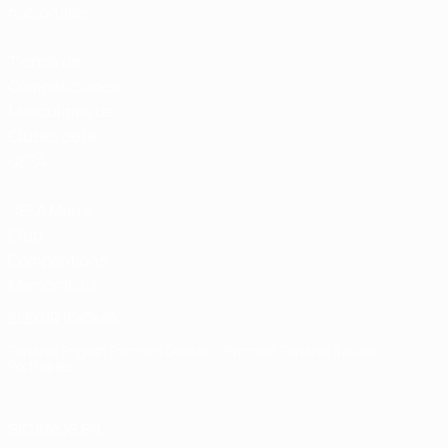
nacionales
Tienda de
Competiciones
Masculinas de
Clubes de la
UEFA
UEFA Men's
Club
Competitions
Memorabilia
ELEGIR IDIOMA
Español
English
Français
Deutsch
Русский
Español
Italiano
Português
SÍGANOS EN