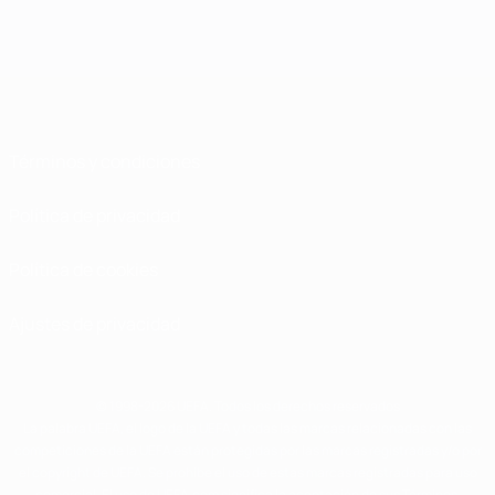
Términos y condiciones
Política de privacidad
Política de cookies
Ajustes de privacidad
© 1998-2026 UEFA. Todos los derechos reservados
La palabra UEFA, el logo de la UEFA y todas las marcas relacionadas con las
competiciones de la UEFA están protegidas por las marcas registradas y/o por
el copyright de UEFA. Se prohíbe el uso de estas marcas registradas para uso
comercial. El uso de UEFA.com significa la aceptación de sus Términos,