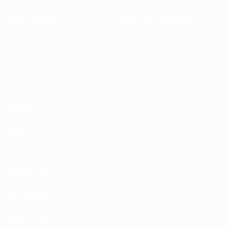
Sostenibilidad
Noticias y medios de
comunicación
DESCUBRE
MÁS
UEFA.tv
MyUEFA
Calendario de
UC3
partidos
Rankings
Entradas /
Hospitalidad
Tienda de las
fútbol de
selecciones