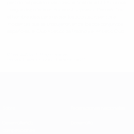
partido del pasado miércoles, la final de la UEFA Europa
League disputada en Bucarest, y Velasco Carballo fue
el hombre ideal para revisar los acontecimientos e
incidentes que se produjeron entre los dos conjuntos
españoles, el Club Atlético de Madrid y el Ahtletic Club.
© 1998-2026 UEFA. All rights reserved.
Última actualización: lunes, 13 de febrero de 2017
Sobre
Federaciones nacionales
Desarrollando
Desarrollo
competiciones