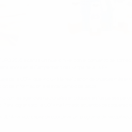
ngre
EURO 2016 alcanza un nuevo nivel con el comienzo del torneo e
hasta ahora en el Campeonato de Europa de la UEFA.
opaje de la UEFA, que incluirá la realización de pruebas más 
ción de información e el intercambio de datos.
no con las agencias nacionales antidopaje en los países part
eo. Para lograr esto, la UEFA ha firmado acuerdos de cooperac
la UEFA ha sido capaz de coordinar un programa de recopilació