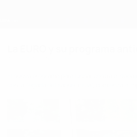
Saltar
al
contenido
principal
Home
La EURO y su programa ant
miércoles, 8 de junio de 2016
El nuevo programa para luchar contra el dopaj
con la llegada del saque inicial, comienza a i