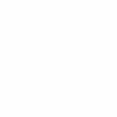
Con la utilización de ADAMS, la base de datos de la Agenc
en la lucha contra el dopaje, la UEFA puede ver cuántas pr
2014. Con esta información, la UEFA ha podido observar co
Algunas de las 1.278 muestras que se tomaron fuera del p
jugadores de la EURO que se unieron a su selección durant
finales de mayo y principios de junio.
Además, muchas otras muestras fueron tomadas a los juga
doméstica y por la UEFA cuando participaron en la UEFA C
(502 fuera del periodo de competición y 372 durante la co
Desde el 1 de junio, los 552 jugadores de las plantillas (23
competición comenzó el 5 de junio y finaliza el 11 de julio, 
Al menos dos jugadores por selección serán elegidos para 
las selecciones son susceptibles a tener que someterse a p
controles antidopaje.
Los médicos de cada una de las 24 selecciones participante