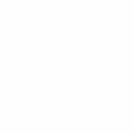
s datos de las muestras con todas las partes interesadas
han realizado a los jugadores de la EURO desde enero de
n sido sometidos a menos controles.
s de suero y muestras de sangre, fueron recolectadas a
mbién en el período previo al torneo correspondiente a
 agencias nacionales antidopaje en su competición
ticiones de clubes, la UEFA llevó a cabo 874 muestras
e la UEFA. El período para realizar pruebas durante la
no de los 51 partidos de la EURO. Tanto los jugadores como
experimentados serán los encargados de llevar a cabo los
 apoyo a la normativa antidopaje de la UEFA y los