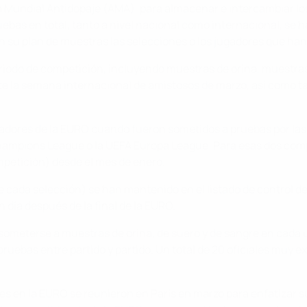
ia Mundial Antidopaje (AMA), para almacenar e intercambiar lo
uebas en total, tanto a nivel nacional como internacional, se 
n su plan de muestras las selecciones o los jugadores que ha
eriodo de competición, incluyendo muestras de orina, muestra
e la semana internacional de amistosos de marzo, así como ta
dores de la EURO cuando fueron sometidos a pruebas por las
hampions League o la UEFA Europa League. Para esas dos compe
mpetición) desde el mes de enero.
 de cada selección) se han mantenido en el listado de control d
un día después de la final de la EURO.
someterse a muestras de orina, de suero y de sangre en cada u
ruebas entre partido y partido. Un total de 20 oficiales muy 
s en la EURO se reunieron en París en marzo para enfatizar su