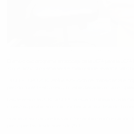
Durante el torneo se llevarán a cabo muestras de suero, orina y sa
©Sportsfile
El ambicioso programa antidopaje de la UEFA para la UEFA 
lo que dicho programa será el más grande llevado a cabo 
La UEFA EURO 2016 verá la evolución del trabajo ante el d
partido durante el torneo y pruebas basadas en la recopila
Desde enero de 2016, la UEFA ha estado trabajado de la ma
muestras posible en el camino hacia la fase final del torn
Gracias a esos acuerdos y al intercambio de información, 
participantes desde enero de 2016.