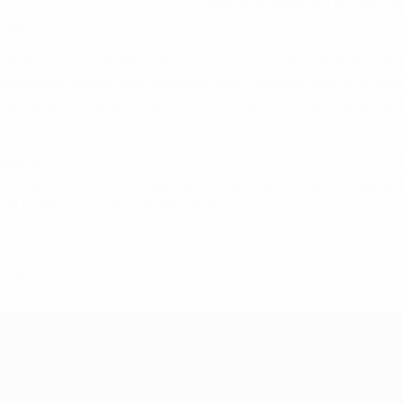
tatuto antidopaje de la EURO
comprometiéndose a ayudar a la U
 objetivos.
 exitosa por parte de la UEFA el nuevo programa de esteroides
asaporte Biológico del Deportista (ABP) monitorizará a los jug
re lo que buscar en los test. Todo esto es una importante med
mbién el
programa de almacenamiento de muestras a largo pla
o de cuatro años, lo que significa que la UEFA podrá reanal
ue puedan estar disponibles en el futuro..
ero de 2017