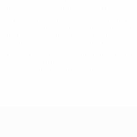
requerimientos para el torneo.
Los médicos firmaron un es
dar los pasos necesarios para ayudar a la UEFA a lograr sus
La temporada 2015/16 ha visto como se introducía de forma
ayuda a crear un pasaporte biológico de cada jugador. El P
del dopaje como resultado, además de dar información sob
considerar el consumo de esteroides prohibidos.
Como otra medida de disuasión la UEFA ha introducido ta
competiciones de la UEFA se almacenarán durante un mínim
informaciones recibidas o de nuevas técnicas de análisis q
© 1998-2026 UEFA. All rights reserved.
Última actualización: lunes, 13 de febr