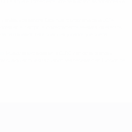
EFA a que el torneo esté libre de sustancias dopantes y a
 y análisis de sangre. Este nuevo programa de la UEFA
adores en el tiempo, e indirectamente revelará los efectos
ida de disuasión para cualquier jugador que pueda
zo
. Muestras extraídas en la EURO y en otras grandes
izar cualquier muestra cuando sea necesario en función de