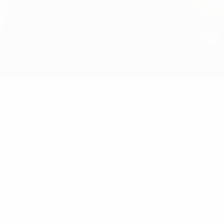
y el de Alemania
nto de popularidad sin precedentes en la década de los 90, s
ipios de la década de 1980.
16 selecciones disputaron rondas eliminatorias a ida y vuelta h
ganaron sus partidos de casa por 1-0. Finalmente, Suecia venció
o de 1984-87, esta vez en semifinales. Volvió a ganar la selecci
taron por 2-0 a Italia en la semifinal. Después tuvieron otra
emenino en su país.
batir. Sin embargo, las chicas corrían el riesgo de ser elimin