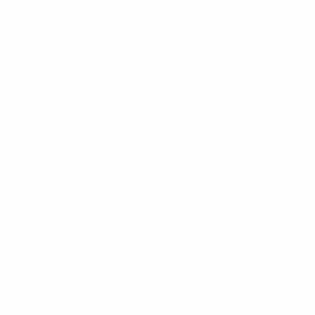
s danesas entonces fueron eliminadas por Suecia en
su progresión al vencer por 4-1 a Noruega en Osnabrück, en
su unificación en octubre de 1990, saboreó de nuevo el
menino floreció por todo el continente, y así lo demostró
ma consecutiva. La gran experiencia de Noruega se hizo
charon el apoyo de su público para vencer a Suecia por 3-2
Italia por 2-0 en Oslo el 12 de julio de 1997. Aquella fase
lidad, se juega cada cuatro años, además de ser una
ias a un gol de oro de Claudia Müller en Ulm. Y Alemania
al fue disputada en Finlandia por 12 selecciones en 2009,
cia acogió la edición de 2013 con una afluencia récord de
 detenidos por Nadine Angerer. Sin embargo, su racha de 22