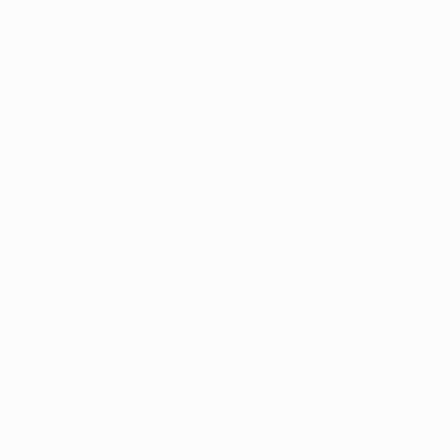
ght de UEFA. Se prohíbe el uso de estas marcas registradas para uso comercial. El
acidad.