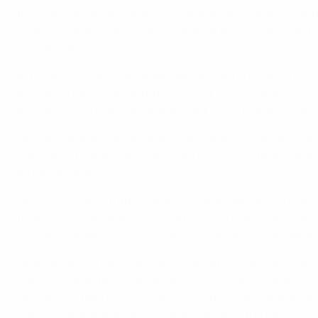
tras Dinamarca), aunque reaccionaron rápidamente y derrot
cuartos, que a su vez fue eliminada por Noruega en semifin
julio de 1989.
Al torneo se le dio el grado de Campeonato Europeo, y la
éxito en el torneo de 1989/91 al vencer por 3-1 a Noruega e
Italia en el segundo Campeonato de Europa Femenino de l
Las transalpinas vencieron a Alemania en la semifinal para
notar en la final al ganar por 1-0 en Cesena. La fase final
en Kaiserslautern.
La inversión en el fútbol femenino estaba dando sus frutos e
final fue la primera en la que participaron ocho seleccione
competición de clasificación de la UEFA para la Copa Mund
Después de sus títulos en 1995 y en 1997, Alemania completó
logró su cuarto título consecutivo en 2005 al ganar sus cin
pero el resultado fue el mismo. La sexta victoria de Alemani
público, y aunque el camino de Alemania no fue fácil, volv