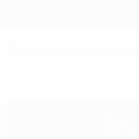
Saltar
al
contenido
principal
Home
Alemania disfruta de su do
miércoles, 13 de julio de 2005
Alemania ha sido la selección dominante en 
1984.