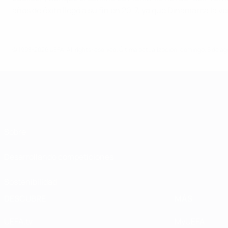
años de éxito llegó a su fin en 2017, ya que Dinamarca la ve
© 1998-2026 UEFA. All rights reserved.
Última actualización: domingo, 6 de ag
Sobre
Desarrollando competiciones
Sostenibilidad
DESCUBRE
MÁS
UEFA.tv
MyUEFA