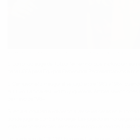
Birgit Prinz levanta el trofeo en 2009; su quinto éxito consecutivo 
©Getty Images
El continuo auge del fútbol femenino, que incluyó un aume
de la UEFA para Equipos Femeninos Representativos a princ
El Campeonato inaugural se jugó entre 1982 y 1984, cuando 
el título. La final estuvo muy igualada. Ambas selecciones 
de mayo de 1984.
Suecia e Inglaterra volvieron a verse las caras en el torne
donde jugaría contra Noruega. Las jugadoras noruegas derro
impulsaron espectacularmente la popularidad del fútbol f
En la edición de 1987/89, Noruega fue de nuevo el rival a 