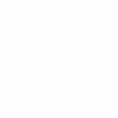
aron a Inglaterra por 1-3 en el último partido del grupo. La
ales. Ya en la final, la República Federal Alemana dejó clara 
s vigentes campeonas, ahora simplemente Alemania después de 
n Aalborg, Dinamarca. A pesar del dominio alemán, el fútbol fe
a UEFA.
 jugar la final ante Noruega, que había perdido varias de for
 de 1993/95 se jugó de nuevo en Alemania, y las locales aprove
n Alemania y ganó la siguiente edición en Noruega, al vencer a 
s, y la última en la que se disputó cada dos años. En la actua
ial Femenina de la FIFA, que se celebra cada cuatro años.
 el triplete de títulos en 2001 al vencer a Suecia por 1-0 grac
co partidos y vencer por 3-1 a Noruega en la final. La fase fin
a llegó con el triunfo por 6-2 en la final ante Inglaterra. Sue
ió a ganar, venciendo a Noruega por 1-0 gracias a dos penaltis