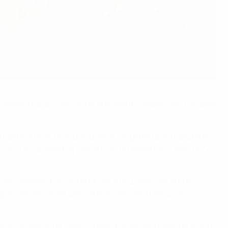
e adelantó a la creación de la primera Competición Europea
asta la final, en la que Suecia e Inglaterra se disputaron
 4-3 en la tanda de penaltis en el estadio de Luton, el 27
ón escandinava, accediendo así a un puesto en la final,
 gran actuación en Oslo, donde vencieron por 2-1 e
adas a las primeras de cambio (marchaban segundas de grupo