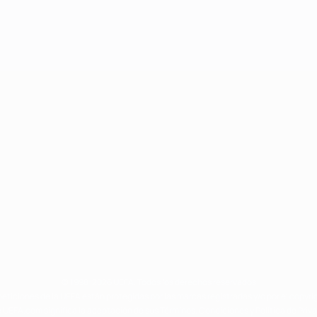
© 1998-2026 UEFA. Todos los derechos reservados
eticiones de la UEFA están protegidas por las marcas registradas y/o por el copyri
 UEFA.com significa la aceptación de sus Términos, Condiciones y Política de Priv