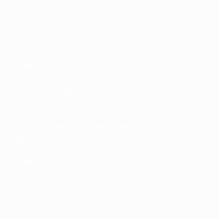
Calendario de partidos
UC3
Rankings
Entradas / Hospitalidad
Tienda de las fútbol de selecciones
nacionales
Tienda de Competiciones Masculinas de
Clubes de la UEFA
UEFA Men's Club Competitions Memorabilia
ELEGIR IDIOMA
Español
English
Français
Deutsch
Русский
Español
Italiano
Portuguê